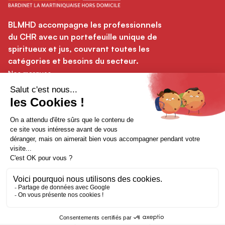
BLMHD accompagne les professionnels
du CHR avec un portefeuille unique de
spiritueux et jus, couvrant toutes les
catégories et besoins du secteur.
Nos marques
Nos cocktails
The Bartenders Society
La division BLMHD
Actualites
Conditions generales
Politique de confidentialite
Politique relative aux cookies